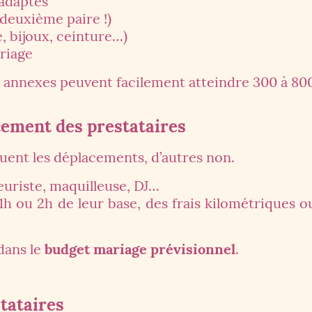
adaptés
 deuxième paire !)
e, bijoux, ceinture…)
riage
is annexes peuvent facilement atteindre 300 à 80
acement des prestataires
luent les déplacements, d’autres non.
euriste, maquilleuse, DJ…
à 1h ou 2h de leur base, des frais kilométriques
dans le
budget mariage prévisionnel
.
stataires