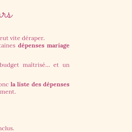
urs
eut vite déraper.
rtaines
dépenses mariage
 budget maîtrisé… et un
donc
la liste des dépenses
mment.
nclus.